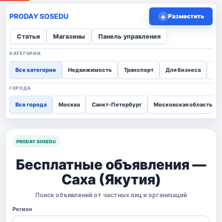
+
Разместить
Статьи
Магазины
Панель управления
КАТЕГОРИИ
Все категории
Недвижимость
Транспорт
Для бизнеса
Для
ГОРОДА
Все города
Москва
Санкт-Петербург
Московская область
PRODAY SOSEDU
Бесплатные объявления —
Саха (Якутия)
Поиск объявлений от частных лиц и организаций
Регион