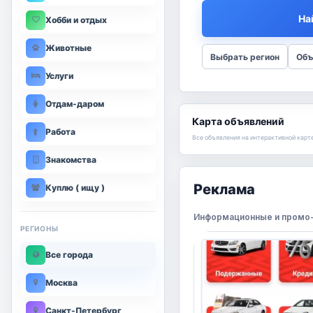
На
Хобби и отдых
Животные
Выбрать регион
Объ
Услуги
Отдам-даром
Карта объявлений
Работа
Все объявления на интерактивной карт
Знакомства
Реклама
Куплю ( ищу )
Информационные и промо-
РЕГИОНЫ
Все города
Москва
Санкт-Петербург