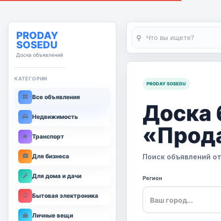
PRODAY
⚲
SOSEDU
Доска объявлений
КАТЕГОРИИ
PRODAY SOSEDU
Все объявления
Доска 
Недвижимость
«Прод
Транспорт
Для бизнеса
Поиск объявлений от
Для дома и дачи
Регион
Бытовая электроника
Личные вещи