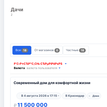
Дачи
2
Все
От магазинов
Частные
18
0
18
Р’С‹Р±СЂР°С‚СЊ СЂРµРіРёРѕРЅ
Валюта
валюта пользователя
7
Современный дом для комфортной жизни
В 4 августа 2026 в 17:15 -
В Краснодар
-
Дома
11 500 000
₽