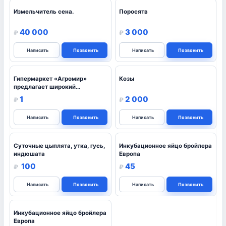
Измельчитель сена.
Поросятв
40 000
3 000
₽
₽
Написать
Позвонить
Написать
Позвонить
Гипермаркет «Агромир»
Козы
предлагает широкий
ассортиме
1
2 000
₽
₽
Написать
Позвонить
Написать
Позвонить
Суточные цыплята, утка, гусь,
Инкубационное яйцо бройлера
индюшата
Европа
100
45
₽
₽
Написать
Позвонить
Написать
Позвонить