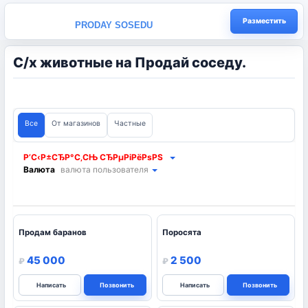
Разместить
PRODAY SOSEDU
С/х животные на Продай соседу.
Все
От магазинов
Частные
Выбрать регион
Валюта
валюта пользователя
Продам баранов
Поросята
45 000
2 500
₽
₽
Написать
Позвонить
Написать
Позвонить