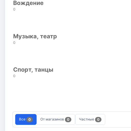
Вождение
0
Музыка, театр
0
Спорт, танцы
0
Все
От магазинов
Частные
0
0
0