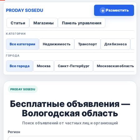
+
Разместить
Статьи
Магазины
Панель управления
КАТЕГОРИИ
Все категории
Недвижимость
Транспорт
Для бизнеса
Для
ГОРОДА
Все города
Москва
Санкт-Петербург
Московская область
PRODAY SOSEDU
Бесплатные объявления —
Вологодская область
Поиск объявлений от частных лиц и организаций
Регион