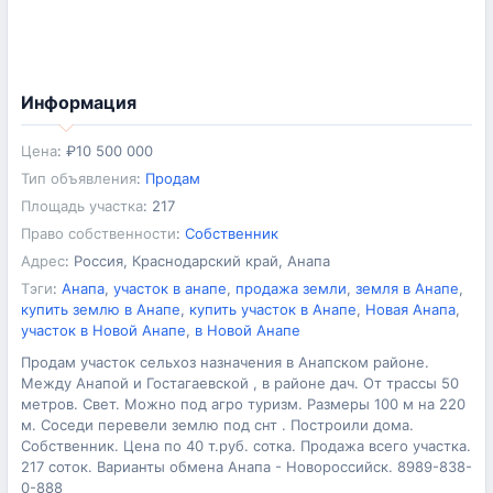
Информация
Цена
:
₽
10 500 000
Тип объявления
:
Продам
Площадь участка
:
217
Право собственности
:
Собственник
Адрес
:
Россия, Краснодарский край, Анапа
Тэги
:
Анапа
,
участок в анапе
,
продажа земли
,
земля в Анапе
,
купить землю в Анапе
,
купить участок в Анапе
,
Новая Анапа
,
участок в Новой Анапе
,
в Новой Анапе
Продам участок сельхоз назначения в Анапском районе.
Между Анапой и Гостагаевской , в районе дач. От трассы 50
метров. Свет. Можно под агро туризм. Размеры 100 м на 220
м. Соседи перевели землю под снт . Построили дома.
Собственник. Цена по 40 т.руб. сотка. Продажа всего участка.
217 соток. Варианты обмена Анапа - Новороссийск. 8989-838-
0-888