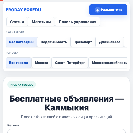
+
Разместить
Статьи
Магазины
Панель управления
КАТЕГОРИИ
Все категории
Недвижимость
Транспорт
Для бизнеса
Для
ГОРОДА
Все города
Москва
Санкт-Петербург
Московская область
PRODAY SOSEDU
Бесплатные объявления —
Калмыкия
Поиск объявлений от частных лиц и организаций
Регион