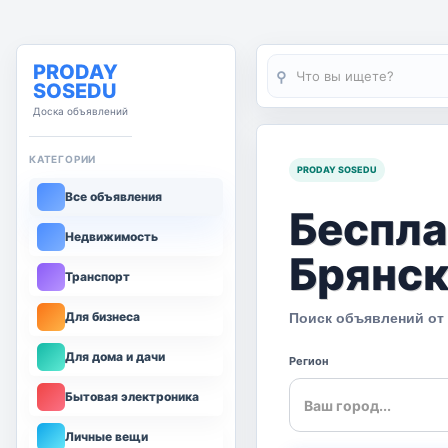
PRODAY
⚲
SOSEDU
Доска объявлений
КАТЕГОРИИ
PRODAY SOSEDU
Все объявления
Беспла
Недвижимость
Брянск
Транспорт
Для бизнеса
Поиск объявлений от
Для дома и дачи
Регион
Бытовая электроника
Личные вещи