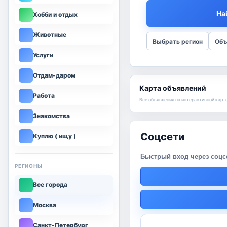
На
Хобби и отдых
Животные
Выбрать регион
Объ
Услуги
Отдам-даром
Карта объявлений
Работа
Все объявления на интерактивной карт
Знакомства
Реклама
Куплю ( ищу )
Информационные и промо-
РЕГИОНЫ
Все города
Москва
Санкт-Петербург