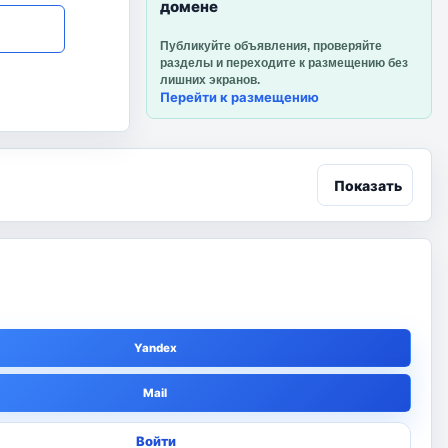
домене
Публикуйте объявления, проверяйте
разделы и переходите к размещению
без лишних экранов.
Перейти к размещению
Показать
Соцсети
‹
›
Быстрый вход через соцсети
VK
Yandex
OK
Mail
Регистрация
Войти