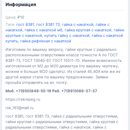
Информация
Цена
:
₽
10
Тэги
:
гост 8381
,
гост 8381 73
,
гайка с накаткой
,
гайки с
накаткой
,
гайка с накаткой м6
,
гайка круглая с накаткой
,
гайки
круглые с накаткой
,
купить гайку с накаткой
,
гайка с накаткой
купить
,
гайка рифленая с накаткой
Изготовим по вашему запросу, гайки круглые с радиально
расположенными отверстиями класса точности А по ГОСТ
8381-73, ГОСТ 13040-67, ГОСТ 15511-70. Имеем возможность
изготовления от М2 до М20 диаметра (по вашему чертежу,
можем и больше М20 сделать). Из сталей 45,40Х или же из
другой марки стали по вашему предложению. Заявки
просьба отправлять на эл. почту.
Моб. +7(950)848-55-19 Раб. +7(991)086-37-37
https://rskrepeg.ru
rsk_161@mail.ru
гост 8381, гост 8381 73, гайка с радиальными отверстиями,
гайки круглая с радиальными отверстиями, гайка круглая с
радиальными отверстиями, гайка с накаткой, гайки с