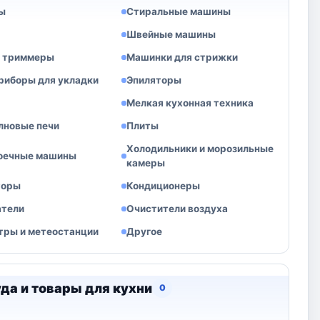
ы
Стиральные машины
Швейные машины
и триммеры
Машинки для стрижки
риборы для укладки
Эпиляторы
Мелкая кухонная техника
лновые печи
Плиты
Холодильники и морозильные
оечные машины
камеры
торы
Кондиционеры
атели
Очистители воздуха
тры и метеостанции
Другое
да и товары для кухни
0