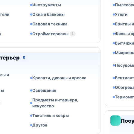
Инструменты
Пылесос
тели
Окна и балконы
Утюги
Садовая техника
Бритвы 
Фены и п
а
Стройматериалы
1
Вытяжки
Микрово
нтерьер
0
Посудом
лы и
Кровати, диваны и кресла
Вентиля
Обогрев
ры
Освещение
Термоме
Предметы интерьера,
ы
искусство
Текстиль и ковры
Посу
Другое