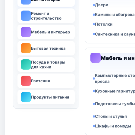
Двери
Ремонт и
Камины и обогрева
строительство
Потолки
Мебель и интерьер
Сантехника и саун
Бытовая техника
Мебель и и
Посуда и товары
для кухни
Компьютерные сто
Растения
кресла
Кухонные гарниту
Продукты питания
Подставки и тумб
Столы и стулья
Шкафы и комоды