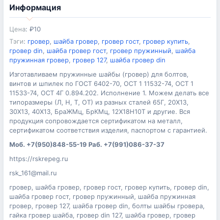
Информация
Цена
:
₽
10
Тэги
:
гровер
,
шайба гровер
,
гровер гост
,
гровер купить
,
гровер din
,
шайба гровер гост
,
гровер пружинный
,
шайба
пружинная гровер
,
гровер 127
,
шайба гровер din
Изготавливаем пружинные шайбы (гровер) для болтов,
винтов и шпилек по ГОСТ 6402-70, ОСТ 1 11532-74, ОСТ 1
11533-74, ОСТ 4Г 0.894.202. Исполнение 1. Можем делать все
типоразмеры (Л, Н, Т, ОТ) из разных сталей 65Г, 20Х13,
30Х13, 40Х13, БраЖМц, БрКМц, 12Х18Н10Т и другие. Вся
продукция сопровождается сертификатом на металл,
сертификатом соответствия изделия, паспортом с гарантией.
Моб. +7(950)848-55-19 Раб. +7(991)086-37-37
https://rskrepeg.ru
rsk_161@mail.ru
гровер, шайба гровер, гровер гост, гровер купить, гровер din,
шайба гровер гост, гровер пружинный, шайба пружинная
гровер, гровер 127, шайба гровер din, болты шайбы гровера,
гайка гровер шайба, гровер din 127, шайба гровер, гровер