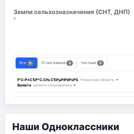
Земли сельхозназначения (СНТ, ДНП)
0
Все
От магазинов
Частные
0
0
0
Р’С‹Р±СЂР°С‚СЊ СЂРµРіРёРѕРЅ
Рязанская область
Валюта
валюта пользователя
Наши Одноклассники