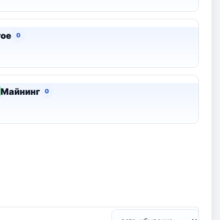
гое
0
Майнинг
0