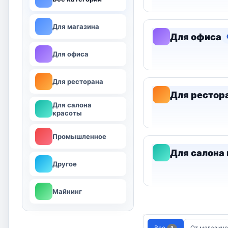
Для магазина
Для офиса
Для офиса
Для ресторана
Для рестор
Для салона
красоты
Промышленное
Для салона
Другое
Майнинг
Все
От магазин