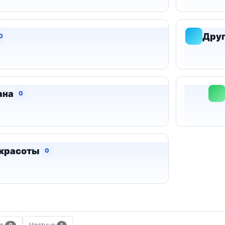
Дру
0
ана
0
 красоты
0
ов
Частные