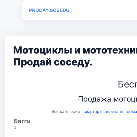
PRODAY SOSEDU
Мотоциклы и мототехник
Продай соседу.
Бес
Продажа мотоци
Все категории :
квартиры
,
комнаты
,
дома
Багги
0