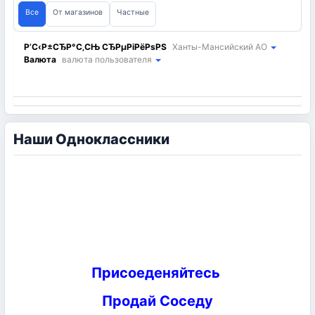
Все
От магазинов
Частные
Р’С‹Р±СЂР°С‚СЊ СЂРµРіРёРѕРЅ
Ханты-Мансийский АО
Валюта
валюта пользователя
Наши Одноклассники
Присоеденяйтесь
Продай Соседу