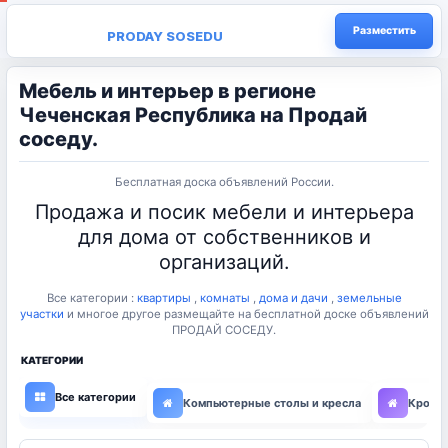
Разместить
PRODAY SOSEDU
Мебель и интерьер в регионе
Чеченская Республика на Продай
соседу.
Бесплатная доска объявлений России.
Продажа и посик мебели и интерьера
для дома от собственников и
организаций.
Все категории :
квартиры
,
комнаты
,
дома и дачи
,
земельные
участки
и многое другое размещайте на бесплатной доске объявлений
ПРОДАЙ СОСЕДУ.
КАТЕГОРИИ
Все категории
Компьютерные столы и кресла
Кроват