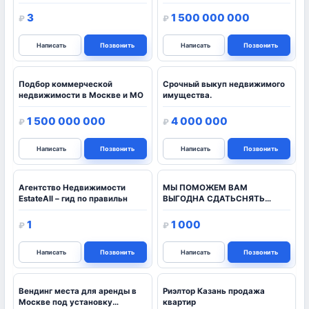
3
1 500 000 000
₽
₽
Написать
Позвонить
Написать
Позвонить
Подбор коммерческой
Срочный выкуп недвижимого
недвижимости в Москве и МО
имущества.
1 500 000 000
4 000 000
₽
₽
Написать
Позвонить
Написать
Позвонить
Агентство Недвижимости
МЫ ПОМОЖЕМ ВАМ
EstateAll – гид по правильн
ВЫГОДНА СДАТЬСНЯТЬ
КВАРТИРУ , КОМНАТУ!
1
1 000
₽
₽
Написать
Позвонить
Написать
Позвонить
Вендинг места для аренды в
Риэлтор Казань продажа
Москве под установку
квартир