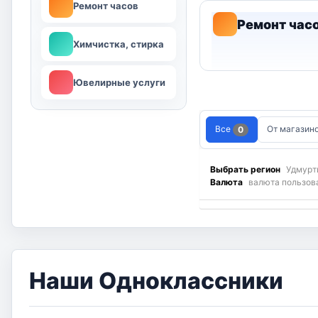
Ремонт часов
Ремонт час
Химчистка, стирка
Ювелирные услуги
Все
От магазин
0
Выбрать регион
Удмурт
Валюта
валюта пользов
Наши Одноклассники