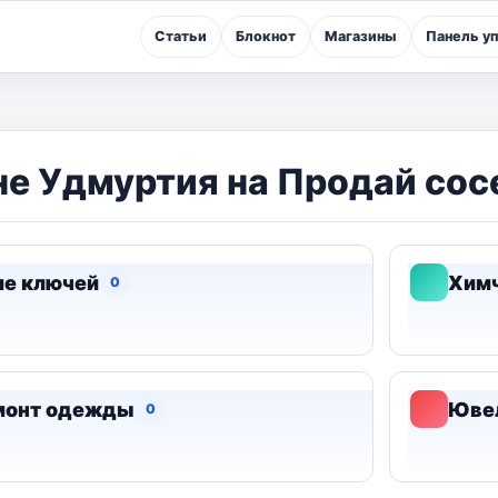
Статьи
Блокнот
Магазины
Панель у
не Удмуртия на Продай сос
ие ключей
Химч
0
монт одежды
Юве
0