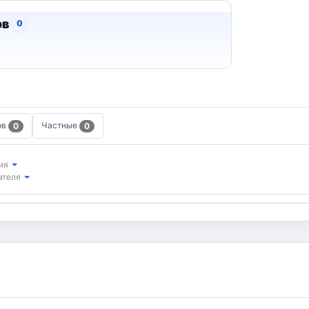
ов
0
ов
Частные
0
0
ия
ателя