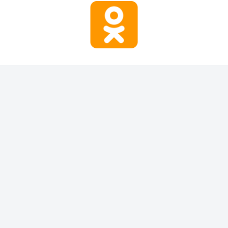
Присоеденяйтесь
Продай Соседу
дай соседу.