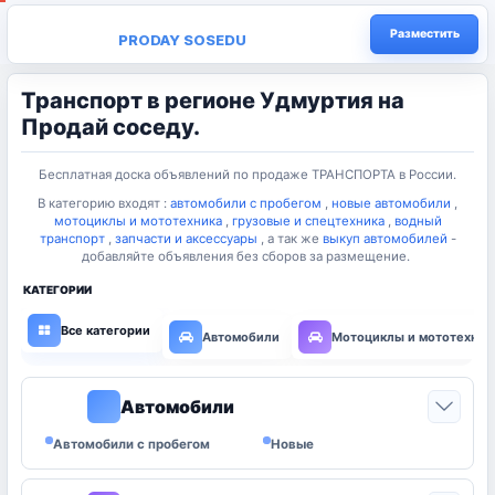
Разместить
PRODAY SOSEDU
Транспорт в регионе Удмуртия на
Продай соседу.
Бесплатная доска объявлений по продаже ТРАНСПОРТА в России.
В категорию входят :
автомобили
с пробегом
,
новые автомобили
,
мотоциклы и мототехника
,
грузовые и спецтехника
,
водный
транспорт
,
запчасти и аксессуары
, а так же
выкуп автомобилей
-
добавляйте объявления без сборов за размещение.
КАТЕГОРИИ
Все категории
Автомобили
Мотоциклы и мототехник
Автомобили
0
Автомобили с пробегом
Новые