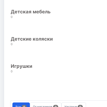
Детская мебель
0
Детские коляски
0
Игрушки
0
Все
От магазинов
Частные
0
0
0