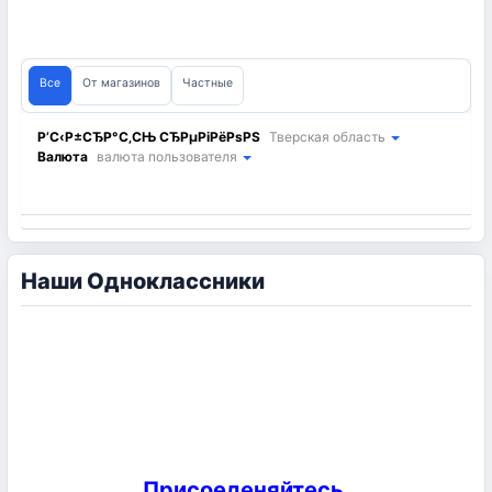
Все
От магазинов
Частные
Р’С‹Р±СЂР°С‚СЊ СЂРµРіРёРѕРЅ
Тверская область
Валюта
валюта пользователя
Наши Одноклассники
Присоеденяйтесь