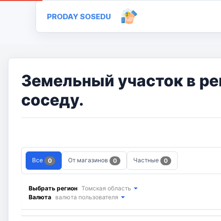
PRODAY SOSEDU
Земельный участок в ре
соседу.
Все
От магазинов
Частные
0
0
0
Выбрать регион
Томская область
Валюта
валюта пользователя