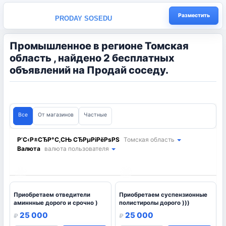
Разместить
PRODAY SOSEDU
Промышленное в регионе Томская
область , найдено 2 бесплатных
объявлений на Продай соседу.
Все
От магазинов
Частные
Р’С‹Р±СЂР°С‚СЊ СЂРµРіРёРѕРЅ
Томская область
Валюта
валюта пользователя
1
1
Приобретаем отведители
Приобретаем суспензионные
аминнные дорого и срочно )
полистиролы дорого )))
25 000
25 000
₽
₽