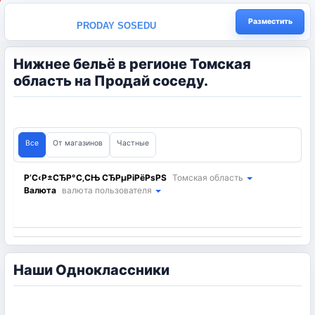
Разместить
PRODAY SOSEDU
Нижнее бельё в регионе Томская
область на Продай соседу.
Все
От магазинов
Частные
Р’С‹Р±СЂР°С‚СЊ СЂРµРіРёРѕРЅ
Томская область
Валюта
валюта пользователя
Наши Одноклассники