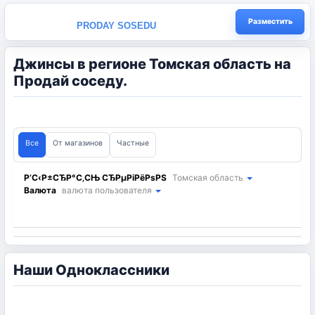
Разместить
PRODAY SOSEDU
Джинсы в регионе Томская область на
Продай соседу.
Все
От магазинов
Частные
Р’С‹Р±СЂР°С‚СЊ СЂРµРіРёРѕРЅ
Томская область
Валюта
валюта пользователя
Наши Одноклассники