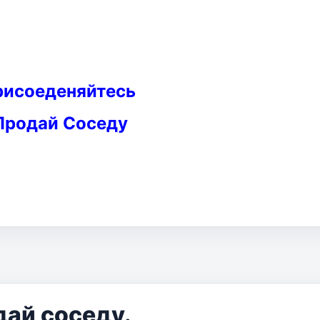
рисоеденяйтесь
Продай Соседу
дай соседу.