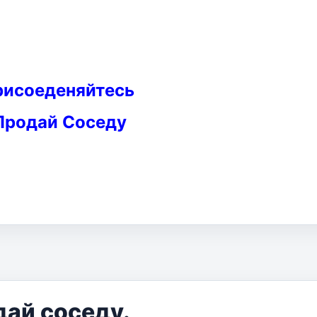
рисоеденяйтесь
Продай Соседу
дай соседу.