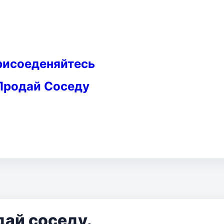
рисоеденяйтесь
Продай Соседу
дай соседу.