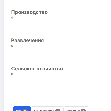
Производство
0
Развлечения
0
Сельское хозяйство
0
Все
От магазинов
Частные
0
0
0