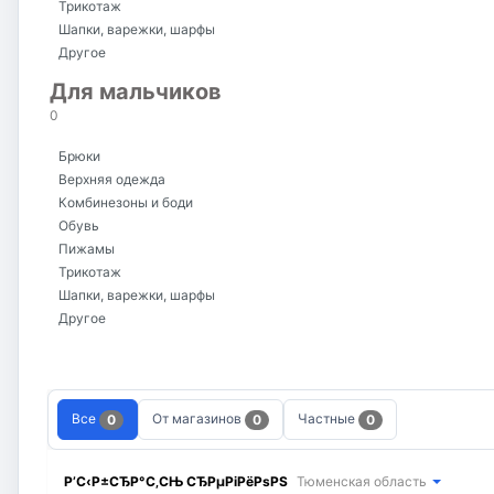
Трикотаж
Шапки, варежки, шарфы
Другое
Для мальчиков
0
Брюки
Верхняя одежда
Комбинезоны и боди
Обувь
Пижамы
Трикотаж
Шапки, варежки, шарфы
Другое
Все
От магазинов
Частные
0
0
0
Р’С‹Р±СЂР°С‚СЊ СЂРµРіРёРѕРЅ
Тюменская область