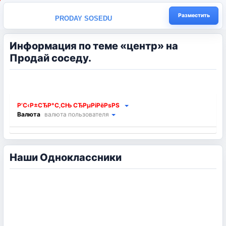
Разместить
PRODAY SOSEDU
Информация по теме «центр» на
Продай соседу.
Р’С‹Р±СЂР°С‚СЊ СЂРµРіРёРѕРЅ
Валюта
валюта пользователя
Наши Одноклассники