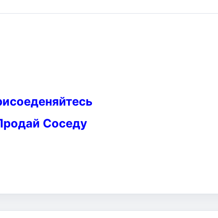
рисоеденяйтесь
Продай Соседу