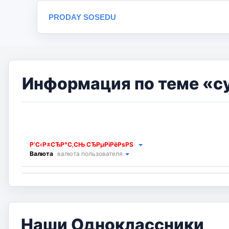
PRODAY SOSEDU
Информация по теме «с
Р’С‹Р±СЂР°С‚СЊ СЂРµРіРёРѕРЅ
Валюта
валюта пользователя
Наши Одноклассники