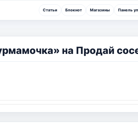
Статьи
Блокнот
Магазины
Панель у
урмамочка» на Продай сос