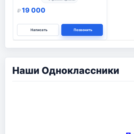
Продаём пиломатериалы обрезные (
Брус, Доска)
В 27 июля 2026 в 19:51 -
В Калуга
-
Стройматериалы
19 000
₽
Написать
Позвонить