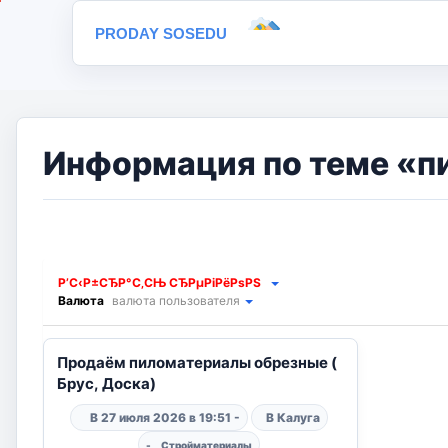
PRODAY SOSEDU
Информация по теме «п
Р’С‹Р±СЂР°С‚СЊ СЂРµРіРёРѕРЅ
Валюта
валюта пользователя