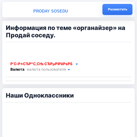
Разместить
PRODAY SOSEDU
Информация по теме «органайзер» на
Продай соседу.
Р’С‹Р±СЂР°С‚СЊ СЂРµРіРёРѕРЅ
Валюта
валюта пользователя
Наши Одноклассники