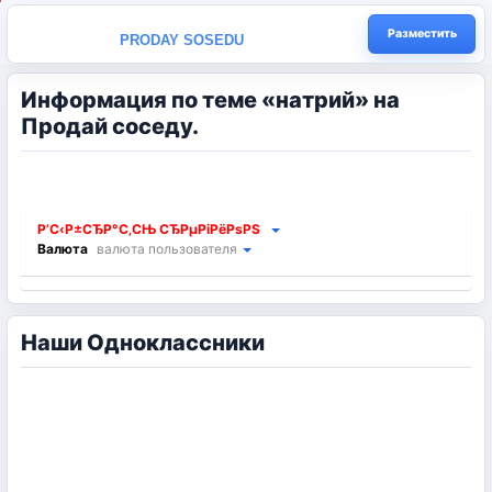
Разместить
PRODAY SOSEDU
Информация по теме «натрий» на
Продай соседу.
Р’С‹Р±СЂР°С‚СЊ СЂРµРіРёРѕРЅ
Валюта
валюта пользователя
Наши Одноклассники