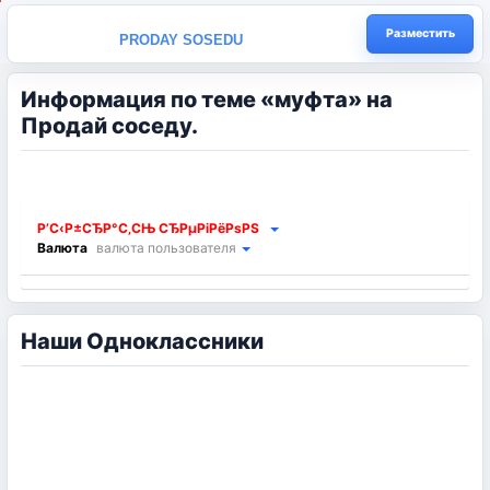
Разместить
PRODAY SOSEDU
Информация по теме «муфта» на
Продай соседу.
Р’С‹Р±СЂР°С‚СЊ СЂРµРіРёРѕРЅ
Валюта
валюта пользователя
Наши Одноклассники