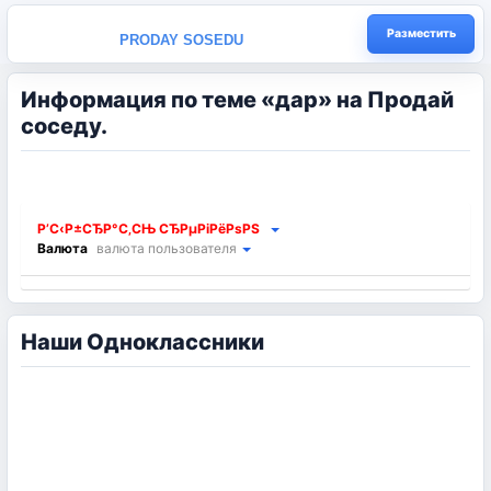
Разместить
PRODAY SOSEDU
Информация по теме «дар» на Продай
соседу.
Р’С‹Р±СЂР°С‚СЊ СЂРµРіРёРѕРЅ
Валюта
валюта пользователя
Наши Одноклассники