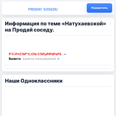
Разместить
PRODAY SOSEDU
Информация по теме «Натухаевской»
на Продай соседу.
Р’С‹Р±СЂР°С‚СЊ СЂРµРіРёРѕРЅ
Валюта
валюта пользователя
Наши Одноклассники