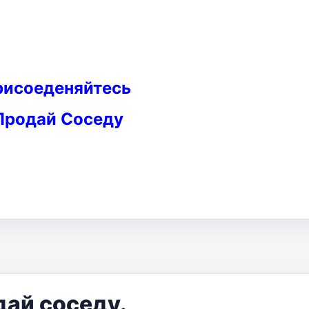
рисоеденяйтесь
Продай Соседу
дай соседу.