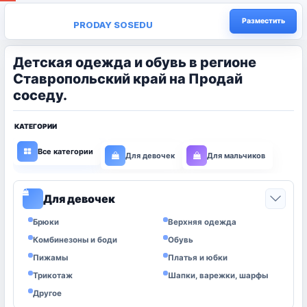
Разместить
PRODAY SOSEDU
Детская одежда и обувь в регионе
Ставропольский край на Продай
соседу.
КАТЕГОРИИ
Все категории
Для девочек
Для мальчиков
Для девочек
0
Брюки
Верхняя одежда
Комбинезоны и боди
Обувь
Пижамы
Платья и юбки
Трикотаж
Шапки, варежки, шарфы
Другое