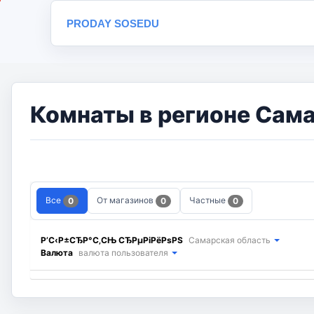
PRODAY SOSEDU
Комнаты в регионе Сама
Все
От магазинов
Частные
0
0
0
Р’С‹Р±СЂР°С‚СЊ СЂРµРіРёРѕРЅ
Самарская область
Валюта
валюта пользователя