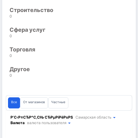
Строительство
0
Сфера услуг
0
Торговля
0
Другое
0
Все
От магазинов
Частные
Р’С‹Р±СЂР°С‚СЊ СЂРµРіРёРѕРЅ
Самарская область
Валюта
валюта пользователя