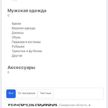
Мужская одежда
0
Брюки
Верхняя одежда
Джинсы
Обувь
Пиджаки и костюмы
Рубашки
Трикотаж и футболки
Другое
Аксессуары
0
Все
От магазинов
Частные
Р’С‹Р±СЂР°С‚СЊ СЂРµРіРёРѕРЅ
Самарская область