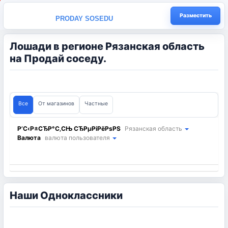
Разместить
PRODAY SOSEDU
Лошади в регионе Рязанская область
на Продай соседу.
Все
От магазинов
Частные
Р’С‹Р±СЂР°С‚СЊ СЂРµРіРёРѕРЅ
Рязанская область
Валюта
валюта пользователя
Наши Одноклассники