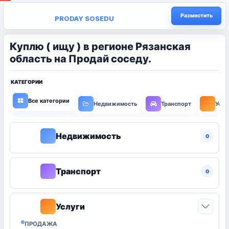
Разместить
PRODAY SOSEDU
Куплю ( ищу ) в регионе Рязанская
область на Продай соседу.
КАТЕГОРИИ
Все категории
Недвижимость
Транспорт
Услу
Недвижимость
0
Транспорт
0
Услуги
0
ПРОДАЖА