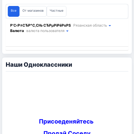
Все
От магазинов
Частные
Р’С‹Р±СЂР°С‚СЊ СЂРµРіРёРѕРЅ
Рязанская область
Валюта
валюта пользователя
Наши Одноклассники
Присоеденяйтесь
Продай Соседу