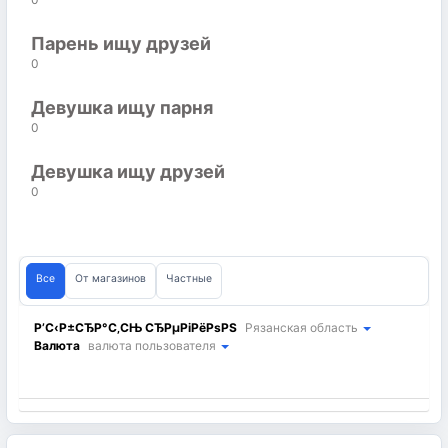
Парень ищу друзей
0
Девушка ищу парня
0
Девушка ищу друзей
0
Все
От магазинов
Частные
Р’С‹Р±СЂР°С‚СЊ СЂРµРіРёРѕРЅ
Рязанская область
Валюта
валюта пользователя