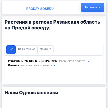
Разместить
PRODAY SOSEDU
Растения в регионе Рязанская область
на Продай соседу.
Все
От магазинов
Частные
Р’С‹Р±СЂР°С‚СЊ СЂРµРіРёРѕРЅ
Рязанская область
Валюта
валюта пользователя
Наши Одноклассники