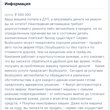
Информация
Цена
:
₽
500 000
Ваша машина попала в ДТП, а затрачивать деньги на ремонт
вы не хотите? Неисправная автомашина требует
дорогостоящего ремонта либо автомобиль в кредите, но по
определенным причинам вы не в состоянии делать
ежемесячные платежи? Выход существует! Сервис
Buybuyavto может предложить хорошее решение – продать
авто после аварии https://buybuyavto.ru/ без торга и по
стоимости дороже, чем на аукционах или в трейд-ин.
Компания работает в круглосуточном режиме, а это означает,
что вы сможете обратиться в удобное для вас время, чтобы
получить за проблемную машину приличные деньги! Какие
именно услуги предлагает Buybuyavto Сегодня за услугами
Buybuyavto автомобилисты обращаются в различных
обстоятельствах и для каждого данная компания готова
предложить адекватное решение: • Выкуп автотранспорта
после аварии. Компания принимает машины с самыми
разными повреждениями – от небольших вмятин до сложных
повреждений кузова, узлов и агрегатов транспортных
средств. • Покупка неисправных машин. Даже если машина
не на ходу, вы сможете ее продать – сервис сам осуществит